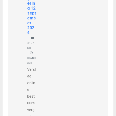
erin
g 12
sept
emb
er
202
4
35.76
KB
downlo
ads
Versl
ag
onlin
e
best
uurs
verg