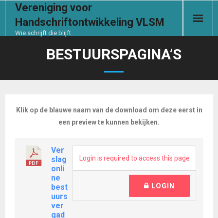
Vereniging voor
Handschriftontwikkeling VLSM
Wie schrijft die blijft
Start
BESTUURSPAGINA’S
De vereniging
Handschrifthulp
Klik op de blauwe naam van de download om deze eerst in
een preview te kunnen bekijken.
Contact
Ver
Documenten
Login is required to access this page
slag
onli
Ledensectie
ne
LOGIN
best
uurs
Aanmelden
ver
gad