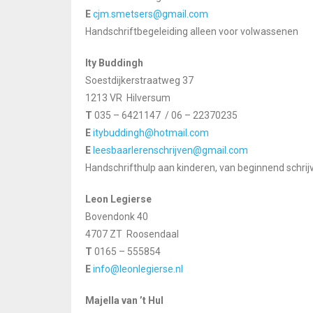
E
cjm.smetsers@gmail.com
Handschriftbegeleiding alleen voor volwassenen
Ity Buddingh
Soestdijkerstraatweg 37
1213 VR Hilversum
T
035 – 6421147 / 06 – 22370235
E
itybuddingh@hotmail.com
E
leesbaarlerenschrijven@gmail.com
Handschrifthulp aan kinderen, van beginnend schrij
Leon Legierse
Bovendonk 40
4707 ZT Roosendaal
T
0165 – 555854
E
info@leonlegierse.nl
Majella van ’t Hul