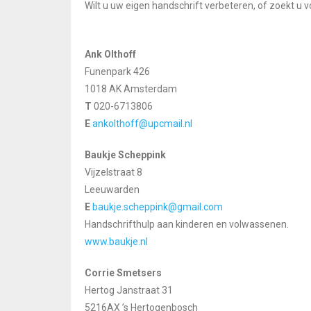
Wilt u uw eigen handschrift verbeteren, of zoekt u
Ank Olthoff
Funenpark 426
1018 AK Amsterdam
T
020-6713806
E
ankolthoff@upcmail.nl
Baukje Scheppink
Vijzelstraat 8
Leeuwarden
E
baukje.scheppink@gmail.com
Handschrifthulp aan kinderen en volwassenen.
www.baukje.nl
Corrie Smetsers
Hertog Janstraat 31
5216AX ’s Hertogenbosch