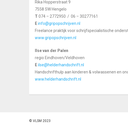
Rika Hopperstraat 9
7558 SW Hengelo
T
074 – 2772950 / 06 – 30277161
E
info@gripopschrijven.nl
Freelance praktijk voor schrijfspecialistische onders
www.gripopschrijven.nl
Ilse van der Palen
regio Eindhoven/Veldhoven
E
ilse@helderhandschrift.nl
Handschrifthulp aan kinderen & volwassenen en ond
www.helderhandschrift.nl
© VLSM 2023