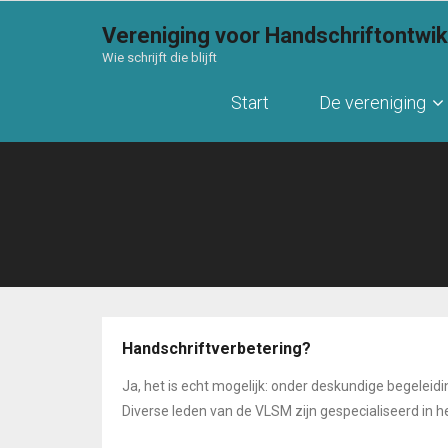
Vereniging voor Handschriftontwi
Wie schrijft die blijft
Start
De vereniging
Handschriftverbetering?
Ja, het is echt mogelijk: onder deskundige begeleidi
Diverse leden van de VLSM zijn gespecialiseerd in h