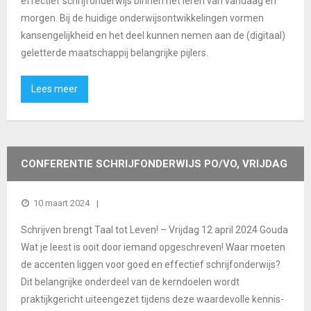
effectief schrijfonderwijs binnen het leren van vandaag en
morgen. Bij de huidige onderwijsontwikkelingen vormen
kansengelijkheid en het deel kunnen nemen aan de (digitaal)
geletterde maatschappij belangrijke pijlers.
Lees meer
CONFERENTIE SCHRIJFONDERWIJS PO/VO, VRIJDAG
12 APRIL GOUDA
10 maart 2024
Schrijven brengt Taal tot Leven! – Vrijdag 12 april 2024 Gouda
Wat je leest is ooit door iemand opgeschreven! Waar moeten
de accenten liggen voor goed en effectief schrijfonderwijs?
Dit belangrijke onderdeel van de kerndoelen wordt
praktijkgericht uiteengezet tijdens deze waardevolle kennis-