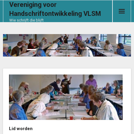
Vereniging voor
Handschriftontwikkeling VLSM
Wie schrijft die blijft
Start
De vereniging
Handschrifthulp
Contact
Documenten
Ledensectie
Aanmelden
Lid worden