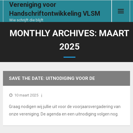
Vereniging voor
Handschriftontwikkeling VLSM
Wie schrijft die blijft
Start
MONTHLY ARCHIVES:
MAART
2025
De vereniging
Handschrifthulp
Contact
SAVE THE DATE: UITNODIGING VOOR DE
Documenten
VOORJAARSVERGADERING OP 22 MAART 2025
10 maart 2025
Graag nodigen wij jullie uit voor de voorjaarsvergadering van
Ledensectie
onze vereniging. De agenda en een uitnodiging volgen nog.
Aanmelden