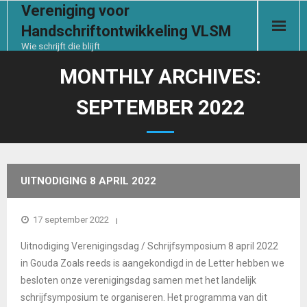
Vereniging voor
Handschriftontwikkeling VLSM
Wie schrijft die blijft
Start
MONTHLY ARCHIVES:
SEPTEMBER 2022
De vereniging
Handschrifthulp
Contact
UITNODIGING 8 APRIL 2022
Documenten
VERENIGINGSDAG/SCHRIJFSYMPOSIUM
17 september 2022
Uitnodiging Verenigingsdag / Schrijfsymposium 8 april 2022
Ledensectie
in Gouda Zoals reeds is aangekondigd in de Letter hebben we
besloten onze verenigingsdag samen met het landelijk
Aanmelden
schrijfsymposium te organiseren. Het programma van dit