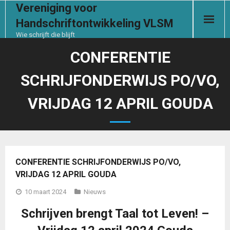
Vereniging voor
Handschriftontwikkeling VLSM
Wie schrijft die blijft
Start
CONFERENTIE
SCHRIJFONDERWIJS PO/VO,
De vereniging
VRIJDAG 12 APRIL GOUDA
Handschrifthulp
Contact
Documenten
CONFERENTIE SCHRIJFONDERWIJS PO/VO,
VRIJDAG 12 APRIL GOUDA
Ledensectie
10 maart 2024
Nieuws
Schrijven brengt Taal tot Leven! –
Aanmelden