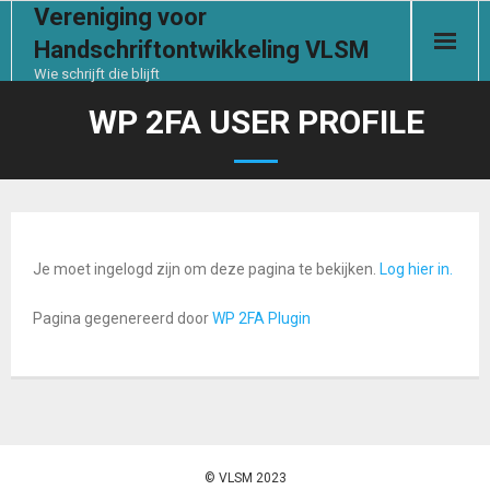
Vereniging voor
Handschriftontwikkeling VLSM
Wie schrijft die blijft
Start
WP 2FA USER PROFILE
De vereniging
Handschrifthulp
Je moet ingelogd zijn om deze pagina te bekijken.
Log hier in.
Contact
Pagina gegenereerd door
WP 2FA Plugin
Documenten
Ledensectie
Aanmelden
© VLSM 2023